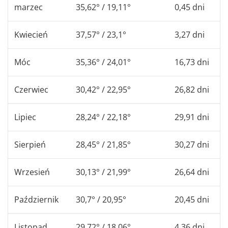
marzec
35,62° / 19,11°
0,45 dni
Kwiecień
37,57° / 23,1°
3,27 dni
Móc
35,36° / 24,01°
16,73 dni
Czerwiec
30,42° / 22,95°
26,82 dni
Lipiec
28,24° / 22,18°
29,91 dni
Sierpień
28,45° / 21,85°
30,27 dni
Wrzesień
30,13° / 21,99°
26,64 dni
Październik
30,7° / 20,95°
20,45 dni
Listopad
29,72° / 18,06°
4,36 dni