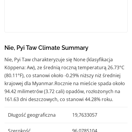
Nie, Pyi Taw Climate Summary
Nie, Pyi Taw charakteryzuje się None (klasyfikacja
Köppena: Aw), ze średnią roczną temperaturą 26.73°C
(80.11°F), co stanowi około -0.29% niższy niż średniej
krajowej dla Myanmar.Rocznie na mieście spada około
94.42 milimetrów (3.72 cali) opadów, rozłożonych na
161.63 dni deszczowych, co stanowi 44.28% roku.
Długość geograficzna
19,7633057
Szerokość
96,0785104