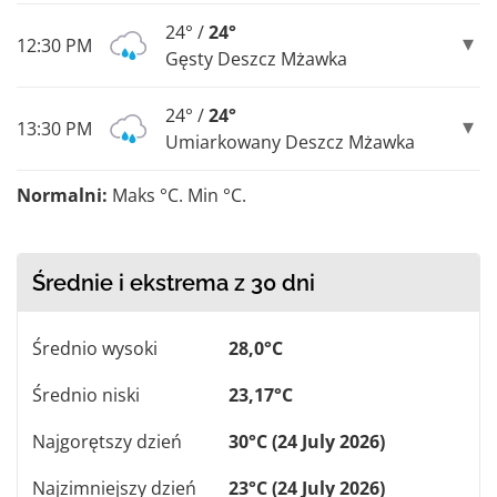
24° /
24°
12:30 PM
Gęsty Deszcz Mżawka
24° /
24°
13:30 PM
Umiarkowany Deszcz Mżawka
Normalni:
Maks °C. Min °C.
Średnie i ekstrema z 30 dni
Średnio wysoki
28,0°C
Średnio niski
23,17°C
Najgorętszy dzień
30°C (24 July 2026)
Najzimniejszy dzień
23°C (24 July 2026)