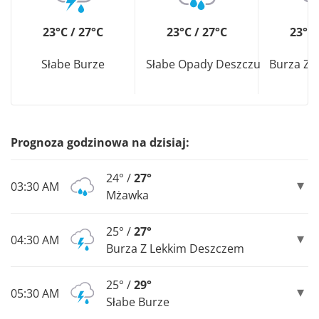
23°C / 27°C
23°C / 27°C
23°C 
Słabe Burze
Słabe Opady Deszczu
Burza Z 
Prognoza godzinowa na dzisiaj:
24° /
27°
03:30 AM
Mżawka
25° /
27°
04:30 AM
Burza Z Lekkim Deszczem
25° /
29°
05:30 AM
Słabe Burze