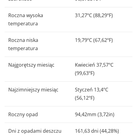
Roczna wysoka
31,27ºC (88,29ºF)
temperatura
Roczna niska
19,79ºC (67,62ºF)
temperatura
Najgorętszy miesiąc
Kwiecień 37,57ºC
(99,63ºF)
Najzimniejszy miesiąc
Styczeń 13,4ºC
(56,12ºF)
Roczny opad
94,42mm (3,72in)
Dni z opadami deszczu
161,63 dni (44,28%)