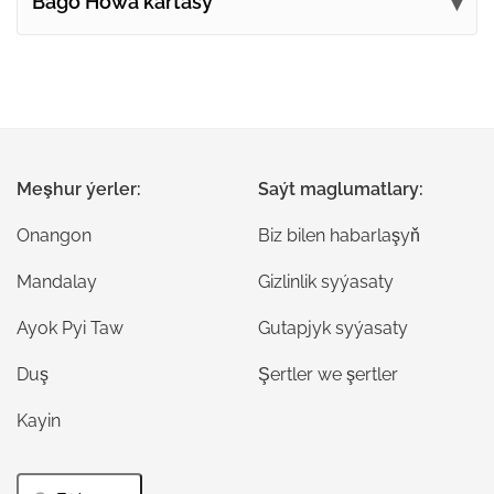
Bago Howa kartasy
Meşhur ýerler:
Saýt maglumatlary:
Onangon
Biz bilen habarlaşyň
Mandalay
Gizlinlik syýasaty
Ayok Pyi Taw
Gutapjyk syýasaty
Duş
Şertler we şertler
Kayin