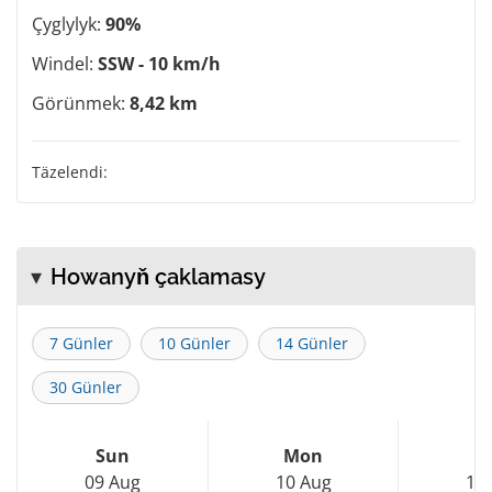
Çyglylyk:
90%
Windel:
SSW - 10 km/h
Görünmek:
8,42 km
Täzelendi:
Howanyň çaklamasy
7 Günler
10 Günler
14 Günler
30 Günler
Sun
Mon
T
09 Aug
10 Aug
11