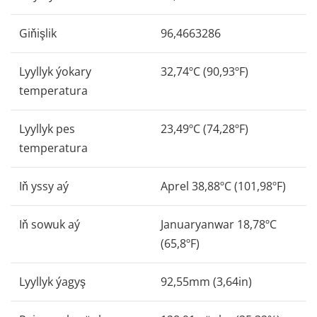
Giňişlik
96,4663286
Lyyllyk ýokary
32,74ºC (90,93ºF)
temperatura
Lyyllyk pes
23,49ºC (74,28ºF)
temperatura
Iň yssy aý
Aprel 38,88ºC (101,98ºF)
Iň sowuk aý
Januaryanwar 18,78ºC
(65,8ºF)
Lyyllyk ýagyş
92,55mm (3,64in)