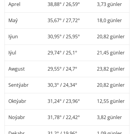
Aprel
38,88° / 26,59°
3,73 günler
Maý
35,67° / 27,72°
18,0 günler
Iýun
30,95° / 25,95°
20,82 günler
Iýul
29,74° / 25,1°
21,45 günler
Awgust
29,55° / 24,7°
23,82 günler
Sentýabr
30,3° / 24,34°
20,82 günler
Oktýabr
31,24° / 23,96°
12,55 günler
Noýabr
31,78° / 22,42°
3,82 günler
Dekabr
31,2° / 19,96°
1,09 günler