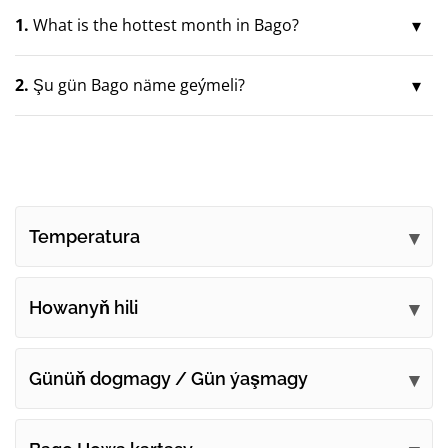
1.
What is the hottest month in Bago?
2.
Şu gün Bago näme geýmeli?
Temperatura
Howanyň hili
Günüň dogmagy / Gün ýaşmagy