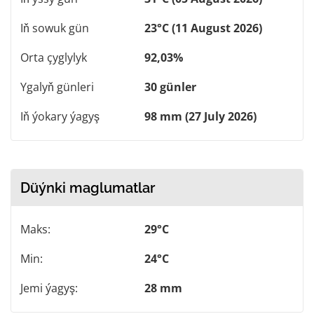
Iň sowuk gün
23°C (11 August 2026)
Orta çyglylyk
92,03%
Ygalyň günleri
30 günler
Iň ýokary ýagyş
98 mm (27 July 2026)
Düýnki maglumatlar
Maks:
29°C
Min:
24°C
Jemi ýagyş:
28 mm