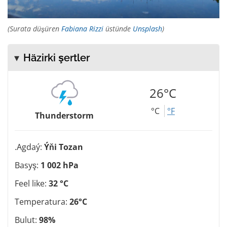
(Surata düşüren
Fabiana Rizzi
üstünde
Unsplash
)
Häzirki şertler
26°C
°C
°F
Thunderstorm
.Agdaý:
Ýňi Tozan
Basyş:
1 002 hPa
Feel like:
32 °C
Temperatura:
26°C
Bulut:
98%