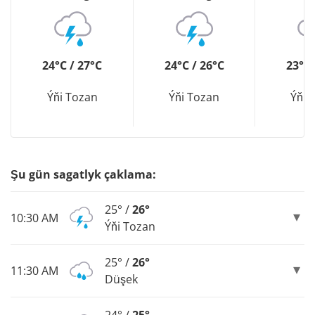
24°C / 27°C
24°C / 26°C
23°C 
Ýňi Tozan
Ýňi Tozan
Ýňi 
Şu gün sagatlyk çaklama:
25° /
26°
10:30 AM
Ýňi Tozan
25° /
26°
11:30 AM
Düşek
24° /
25°