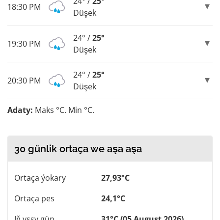
24° /
25°
18:30 PM
Düşek
24° /
25°
19:30 PM
Düşek
24° /
25°
20:30 PM
Düşek
Adaty:
Maks °C. Min °C.
30 günlik ortaça we aşa aşa
Ortaça ýokary
27,93°C
Ortaça pes
24,1°C
Iň yssy gün
31°C (05 August 2026)