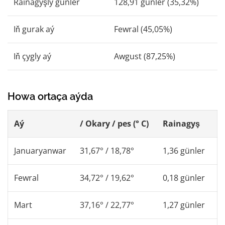
Rainagyşly günler
128,91 günler (35,32%)
Iň gurak aý
Fewral (45,05%)
Iň çygly aý
Awgust (87,25%)
Howa ortaça aýda
Aý
/ Okary / pes (° C)
Rainagyş
Januaryanwar
31,67° / 18,78°
1,36 günler
Fewral
34,72° / 19,62°
0,18 günler
Mart
37,16° / 22,77°
1,27 günler