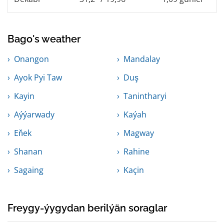
Bago's weather
Onangon
Mandalay
Ayok Pyi Taw
Duş
Kayin
Tanintharyi
Aýýarwady
Kaýah
Eňek
Magway
Shanan
Rahine
Sagaing
Kaçin
Freygy-ýygydan berilýän soraglar