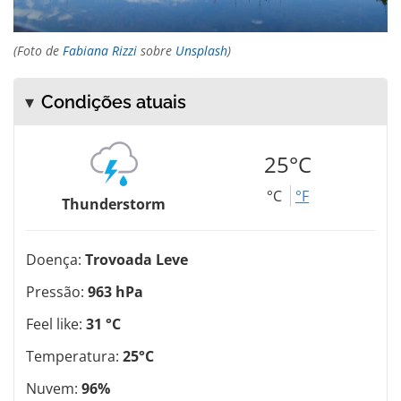
(Foto de
Fabiana Rizzi
sobre
Unsplash
)
Condições atuais
25°C
°C
°F
Thunderstorm
Doença:
Trovoada Leve
Pressão:
963 hPa
Feel like:
31 °C
Temperatura:
25°C
Nuvem:
96%