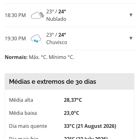
23° /
24°
18:30 PM
Nublado
23° /
24°
19:30 PM
Chuvisco
Normais:
Máx. °C. Mínimo °C.
Médias e extremos de 30 dias
Média alta
28,37°C
Média baixa
23,0°C
Dia mais quente
33°C (21 August 2026)
Dia mais frio
22°C (23 July 2026)