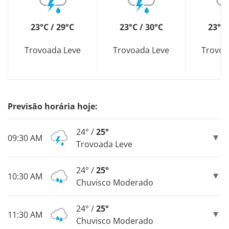
23°C / 29°C
23°C / 30°C
23°C 
Trovoada Leve
Trovoada Leve
Trovoa
Previsão horária hoje:
24° /
25°
09:30 AM
Trovoada Leve
24° /
25°
10:30 AM
Chuvisco Moderado
24° /
25°
11:30 AM
Chuvisco Moderado