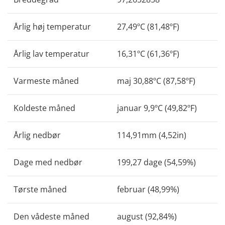
Årlig høj temperatur
27,49ºC (81,48ºF)
Årlig lav temperatur
16,31ºC (61,36ºF)
Varmeste måned
maj 30,88ºC (87,58ºF)
Koldeste måned
januar 9,9ºC (49,82ºF)
Årlig nedbør
114,91mm (4,52in)
Dage med nedbør
199,27 dage (54,59%)
Tørste måned
februar (48,99%)
Den vådeste måned
august (92,84%)