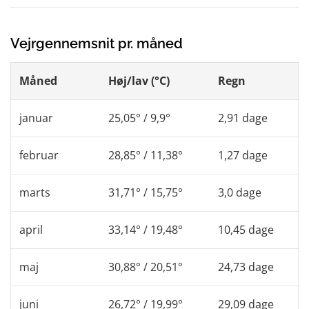
Vejrgennemsnit pr. måned
Måned
Høj/lav (°C)
Regn
januar
25,05° / 9,9°
2,91 dage
februar
28,85° / 11,38°
1,27 dage
marts
31,71° / 15,75°
3,0 dage
april
33,14° / 19,48°
10,45 dage
maj
30,88° / 20,51°
24,73 dage
juni
26,72° / 19,99°
29,09 dage