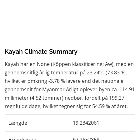
Kayah Climate Summary
Kayah har en None (Köppen klassificering: Aw), med en
gennemsnitlig årlig temperatur på 23.24ºC (73.83ºF),
hvilket er omkring -3.78 % lavere end det nationale
gennemsnit for Myanmar.Årligt oplever byen ca. 114.91
millimeter (4.52 tommer) nedbør, fordelt på 199.27
regnfulde dage, hvilket tegner sig for 54.59 % af året.
Længde
19,2342061
Breddegrad
97,2652858