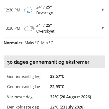
24° /
25°
12:30 PM
Drysregn
24° /
25°
13:30 PM
Overskyet
Normaler:
Maks °C. Min °C.
30 dages gennemsnit og ekstremer
Gennemsnitlig høj
28,57°C
Gennemsnitlig lav
22,93°C
Varmeste dag
32°C (20 August 2026)
Den koldeste dag
22°C (23 July 2026)