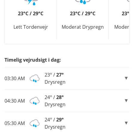
23°C / 29°C
23°C / 29°C
23°C 
Lett Tordenvejr
Moderat Drypregn
Moderat
Timelig vejrudsigt i dag:
23° /
27°
03:30 AM
Drysregn
24° /
28°
04:30 AM
Drysregn
24° /
29°
05:30 AM
Drysregn