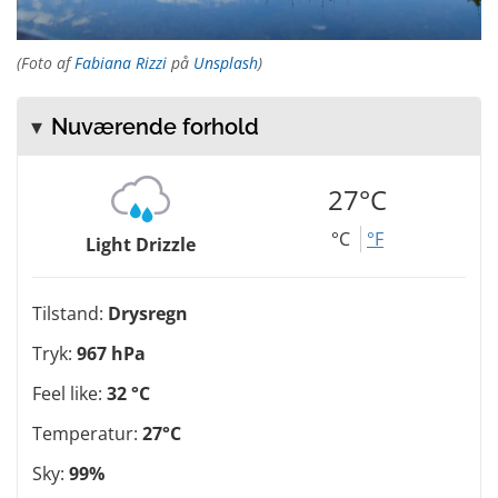
(Foto af
Fabiana Rizzi
på
Unsplash
)
Nuværende forhold
27°C
°C
°F
Light Drizzle
Tilstand:
Drysregn
Tryk:
967 hPa
Feel like:
32 °C
Temperatur:
27°C
Sky:
99%