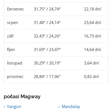
červenec
31,75° / 24,74°
22,18 dní
srpen
31,48° / 24,14°
23,64 dní
září
32,43° / 24,26°
16,73 dní
říjen
31,69° / 23,47°
14,64 dní
listopad
30,29° / 20,19°
3,64 dní
prosinec
28,84° / 17,46°
0,82 dní
počasí Magway
Yangon
Mandalay