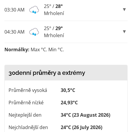
25° /
28°
03:30 AM
Mrholení
25° /
29°
04:30 AM
Mrholení
Normálky:
Max °C. Min °C.
30denní průměry a extrémy
Průměrně vysoká
30,5°C
Průměrně nízké
24,93°C
Nejteplejší den
34°C (23 August 2026)
Nejchladnější den
24°C (26 July 2026)