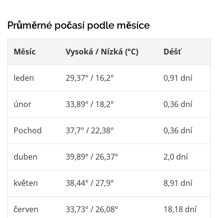
Průměrné počasí podle měsíce
Měsíc
Vysoká / Nízká (°C)
Déšť
leden
29,37° / 16,2°
0,91 dní
únor
33,89° / 18,2°
0,36 dní
Pochod
37,7° / 22,38°
0,36 dní
duben
39,89° / 26,37°
2,0 dní
květen
38,44° / 27,9°
8,91 dní
červen
33,73° / 26,08°
18,18 dní