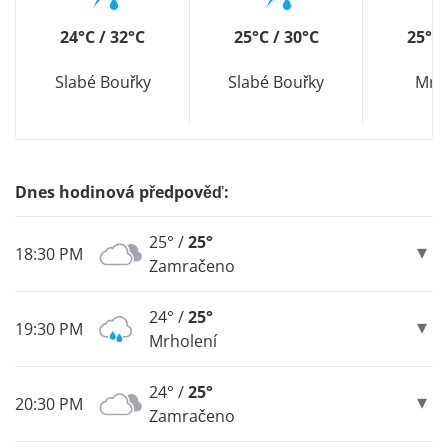
24°C / 32°C
25°C / 30°C
25°C 
Slabé Bouřky
Slabé Bouřky
Mrh
Dnes hodinová předpověď:
25° /
25°
18:30 PM
Zamračeno
24° /
25°
19:30 PM
Mrholení
24° /
25°
20:30 PM
Zamračeno