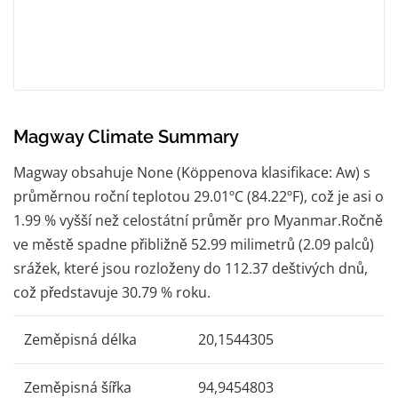
Magway Climate Summary
Magway obsahuje None (Köppenova klasifikace: Aw) s
průměrnou roční teplotou 29.01ºC (84.22ºF), což je asi o
1.99 % vyšší než celostátní průměr pro Myanmar.Ročně
ve městě spadne přibližně 52.99 milimetrů (2.09 palců)
srážek, které jsou rozloženy do 112.37 deštivých dnů,
což představuje 30.79 % roku.
Zeměpisná délka
20,1544305
Zeměpisná šířka
94,9454803