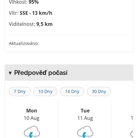
Vlhkost:
95%
Vítr:
SSE - 13 km/h
Viditelnost:
9,5 km
Aktualizováno:
Předpověď počasí
7 Dny
10 Dny
14 Dny
30 Dny
Mon
Tue
W
10 Aug
11 Aug
12