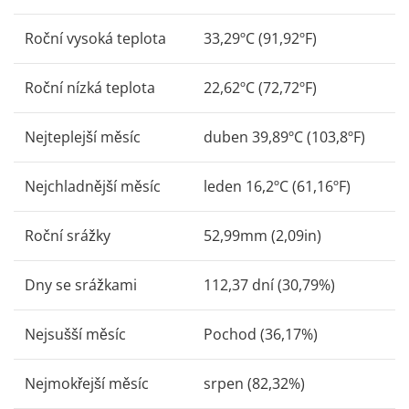
Roční vysoká teplota
33,29ºC (91,92ºF)
Roční nízká teplota
22,62ºC (72,72ºF)
Nejteplejší měsíc
duben 39,89ºC (103,8ºF)
Nejchladnější měsíc
leden 16,2ºC (61,16ºF)
Roční srážky
52,99mm (2,09in)
Dny se srážkami
112,37 dní (30,79%)
Nejsušší měsíc
Pochod (36,17%)
Nejmokřejší měsíc
srpen (82,32%)