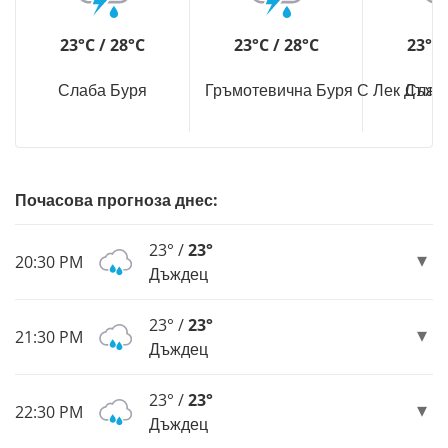
23°C / 28°C
23°C / 28°C
23°C 
Слаба Буря
Гръмотевична Буря С Лек Дъжд
Слаб
Почасова прогноза днес:
23° /
23°
20:30 PM
Дъждец
23° /
23°
21:30 PM
Дъждец
23° /
23°
22:30 PM
Дъждец