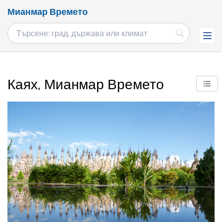
Мианмар Времето
Каях, Мианмар Времето