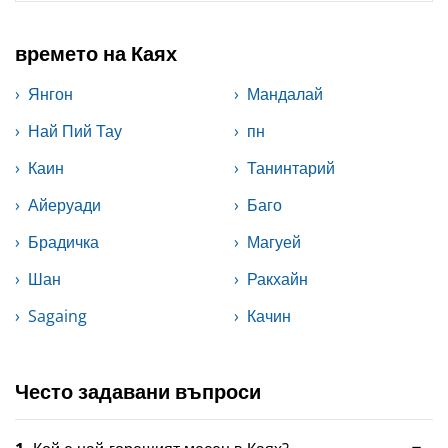
времето на Каях
Янгон
Мандалай
Най Пий Тау
пн
Каин
Танинтарий
Айеруади
Баго
Брадичка
Магуей
Шан
Ракхайн
Sagaing
Качин
Често задавани въпроси