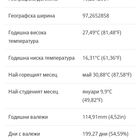
Географска ширина
97,2652858
Годишна висока
27,49ºC (81,48ºF)
температура
Годишна ниска температура
16,31ºC (61,36ºF)
Най-горещият месец
май 30,88ºC (87,58ºF)
Най-студеният месец
януари 9,9ºC
(49,82ºF)
Годишни валежи
114,91mm (4,52in)
Дни с валежи
199,27 дни (54,59%)