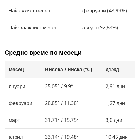
Най-сухият месец
февруари (48,99%)
Най-влажният месец
август (92,84%)
Средно време по месеци
месец
Висока / ниска (°C)
дъжд
януари
25,05° / 9,9°
2,91 дни
февруари
28,85° / 11,38°
1,27 дни
март
31,71° / 15,75°
3,0 дни
април
33,14° / 19,48°
10,45 дни