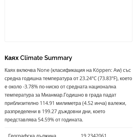
Каях Climate Summary
Каях включва None (класификация на Köppen: Aw) със
средна годишна температура от 23.24ºC (73.83ºF), което
е около -3.78% по-ниско от средната национална
температура за Мианмар.Годишно в града падат
приблизително 114.91 милиметра (4.52 инча) валежи,
разпределени в 199.27 дъждовни дни, което
представлява 54.59% от годината.
Географска дължина
19,2342061